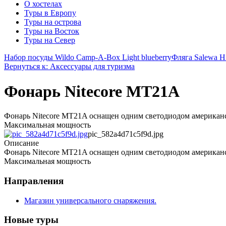
О хостелах
Туры в Европу
Туры на острова
Туры на Восток
Туры на Север
Набор посуды Wildo Camp-A-Box Light blueberry
Фляга Salewa H
Вернуться к: Аксессуары для туризма
Фонарь Nitecore MT21A
Фонарь Nitecore MT21A оснащен одним светодиодом американс
Максимальная мощность
pic_582a4d71c5f9d.jpg
Описание
Фонарь Nitecore MT21A оснащен одним светодиодом американс
Максимальная мощность
Направления
Магазин универсального снаряжения.
Новые туры