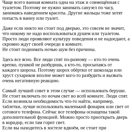
Чаще всего ванная комната одна на этаж и совмещённая с
туалетом. Поэтому не нужно занимать санузел по часу,
занимаясь наведением красоты. Другие жильцы тоже хотят
попасть в ванну или туалет.
Даже если никто ни стоит под дверью, это совсем не значит,
что никому не надо воспользоваться душем или туалетом.
Просто люди проявляют культуру поведения и не надоедают, а
скромно ждут своей очереди в комнате.
Не стоит поднимать ночью шум без причины.
Здесь все ясно. Все люди спят по-разному — кто-то очень
крепко, пушкой не разбудишь, а кто-то, просыпаясь от
каждого шороха. Поэтому шорох обёртки от шоколада или
хруст сухариков вполне может кого-то разбудить и вызвать
очень негативную реакцию.
Самый лучший совет в этом случае — использовать беруши.
Не стоит включать по ночам свет во всей комнате. Люди спят.
Если возникла необходимость что-то найти, например,
таблетки, лучше использовать маленький фонарик или свет от
сотового телефона. Сейчас все телефоны оснащены такой
дополнительной функцией. Можно просто приоткрыть дверь
в коридор, если там горит свет.
Если вы находитесь в хостеле вдвоём, не стоит при