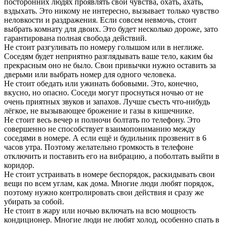
посторонних людях проявлять свои чувства, охать, ахать,
вздыхать. Это никому не интересно, вызывает только чувство
неловкости и раздражения. Если совсем невмочь, стоит
выбрать комнату для двоих. Это будет несколько дороже, зато
гарантирована полная свобода действий.
Не стоит разгуливать по номеру голышом или в неглиже.
Соседям будет неприятно разглядывать ваше тело, каким бы
прекрасным оно не было. Свои привычки нужно оставить за
дверьми или выбрать номер для одного человека.
Не стоит обедать или ужинать бобовыми. Это, конечно,
вкусно, но опасно. Соседи могут проснуться ночью от не
очень приятных звуков и запахов. Лучше съесть что-нибудь
лёгкое, не вызывающее брожение и газы в кишечнике.
Не стоит весь вечер и полночи болтать по телефону. Это
совершенно не способствует взаимопониманию между
соседями в номере. А если ещё и будильник прозвенит в 6
часов утра. Поэтому желательно громкость в телефоне
отключить и поставить его на вибрацию, а поболтать выйти в
коридор.
Не стоит устраивать в номере беспорядок, раскидывать свои
вещи по всем углам, как дома. Многие люди любят порядок,
поэтому нужно контролировать свои действия и сразу же
убирать за собой.
Не стоит в жару или ночью включать на всю мощность
кондиционер. Многие люди не любят холод, особенно спать в