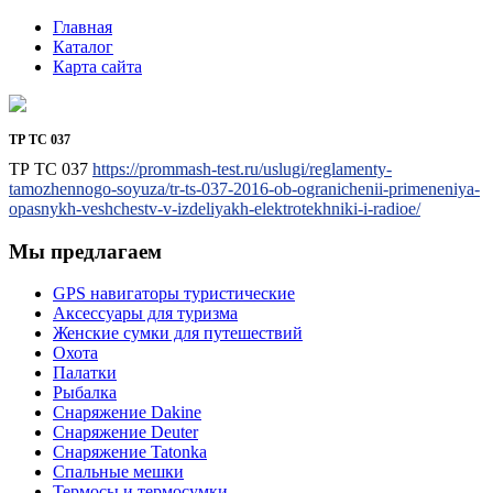
Главная
Каталог
Карта сайта
ТР ТС 037
ТР ТС 037
https://prommash-test.ru/uslugi/reglamenty-
tamozhennogo-soyuza/tr-ts-037-2016-ob-ogranichenii-primeneniya-
opasnykh-veshchestv-v-izdeliyakh-elektrotekhniki-i-radioe/
Мы предлагаем
GPS навигаторы туристические
Аксессуары для туризма
Женские сумки для путешествий
Охота
Палатки
Рыбалка
Снаряжение Dakine
Снаряжение Deuter
Снаряжение Tatonka
Спальные мешки
Термосы и термосумки