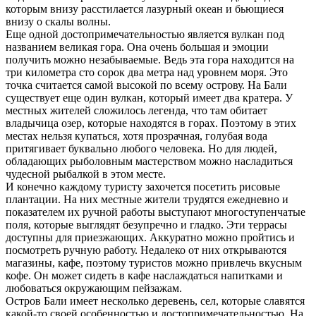
которым внизу расстилается лазурный океан и бьющиеся
внизу о скалы волны.
Еще одной достопримечательностью является вулкан под
названием великая гора. Она очень большая и эмоции
получить можно незабываемые. Ведь эта гора находится на
три километра сто сорок два метра над уровнем моря. Это
точка считается самой высокой по всему острову. На Бали
существует еще один вулкан, который имеет два кратера. У
местных жителей сложилось легенда, что там обитает
владычица озер, которые находятся в горах. Поэтому в этих
местах нельзя купаться, хотя прозрачная, голубая вода
притягивает буквально любого человека. Но для людей,
обладающих рыболовным мастерством можно насладиться
чудесной рыбалкой в этом месте.
И конечно каждому туристу захочется посетить рисовые
плантации. На них местные жители трудятся ежедневно и
показателем их ручной работы выступают многоступенчатые
поля, которые выглядят безупречно и гладко. Эти террасы
доступны для приезжающих. Аккуратно можно пройтись и
посмотреть ручную работу. Недалеко от них открываются
магазины, кафе, поэтому туристов можно привлечь вкусным
кофе. Он может сидеть в кафе наслаждаться напитками и
любоваться окружающим пейзажам.
Остров Бали имеет несколько деревень, сел, которые славятся
какой-то своей особенностью и достопримечательностью. На