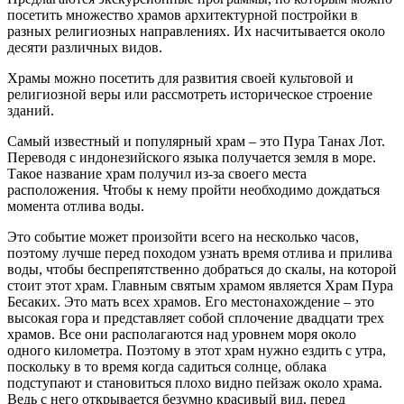
посетить множество храмов архитектурной постройки в
разных религиозных направлениях. Их насчитывается около
десяти различных видов.
Храмы можно посетить для развития своей культовой и
религиозной веры или рассмотреть историческое строение
зданий.
Самый известный и популярный храм – это Пура Танах Лот.
Переводя с индонезийского языка получается земля в море.
Такое название храм получил из-за своего места
расположения. Чтобы к нему пройти необходимо дождаться
момента отлива воды.
Это событие может произойти всего на несколько часов,
поэтому лучше перед походом узнать время отлива и прилива
воды, чтобы беспрепятственно добраться до скалы, на которой
стоит этот храм. Главным святым храмом является Храм Пура
Бесаких. Это мать всех храмов. Его местонахождение – это
высокая гора и представляет собой сплочение двадцати трех
храмов. Все они располагаются над уровнем моря около
одного километра. Поэтому в этот храм нужно ездить с утра,
поскольку в то время когда садиться солнце, облака
подступают и становиться плохо видно пейзаж около храма.
Ведь с него открывается безумно красивый вид, перед