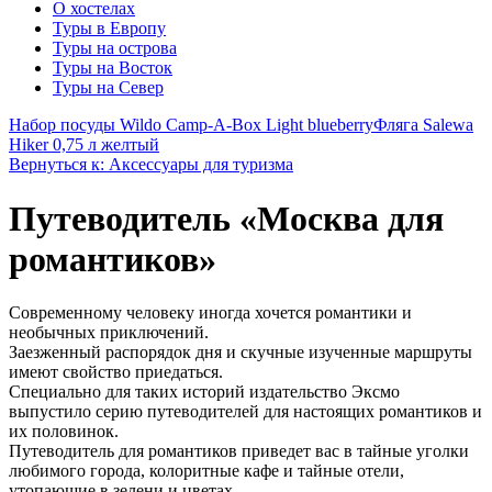
О хостелах
Туры в Европу
Туры на острова
Туры на Восток
Туры на Север
Набор посуды Wildo Camp-A-Box Light blueberry
Фляга Salewa
Hiker 0,75 л желтый
Вернуться к: Аксессуары для туризма
Путеводитель «Москва для
романтиков»
Современному человеку иногда хочется романтики и
необычных приключений.
Заезженный распорядок дня и скучные изученные маршруты
имеют свойство приедаться.
Специально для таких историй издательство Эксмо
выпустило серию путеводителей для настоящих романтиков и
их половинок.
Путеводитель для романтиков приведет вас в тайные уголки
любимого города, колоритные кафе и тайные отели,
утопающие в зелени и цветах.