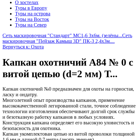
О хостелах
Туры в Европу
Туры на острова
Туры на Восток
Туры на Север
Сеть маскировочная "Стандарт" МС1-6 3х6м. (зелёны...
Сеть
маскировочная "Пейзаж Камыш 3D" ПК-3 2,4х3м....
Вернуться к: Охота
Капкан охотничий А84 № 0 с
витой цепью (d=2 мм) Т...
Капкан охотничий №0 предназначен для охоты на горностая,
ласку и ондатру.
Многолетний опыт производства капканов, применение
высококачественной легированной стали, точное соблюдение
технологии изготовления обеспечивают долгий срок службы
и безотказную работку капканов в любых условиях.
Конструкция капкана определяет его высокую уловистость и
безопасность для охотника.
Капкан укомплектован цепью из витой проволоки толщиной
1,6 мм и длиной 0,7 метра (десять звеньев).