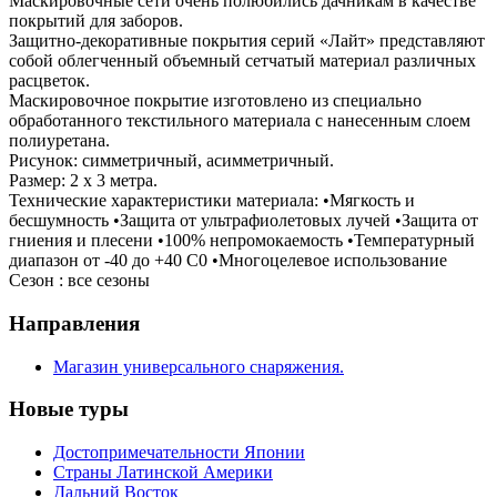
Маскировочные сети очень полюбились дачникам в качестве
покрытий для заборов.
Защитно-декоративные покрытия серий «Лайт» представляют
собой облегченный объемный сетчатый материал различных
расцветок.
Маскировочное покрытие изготовлено из специально
обработанного текстильного материала с нанесенным слоем
полиуретана.
Рисунок: симметричный, асимметричный.
Размер: 2 х 3 метра.
Технические характеристики материала: •Мягкость и
бесшумность •Защита от ультрафиолетовых лучей •Защита от
гниения и плесени •100% непромокаемость •Температурный
диапазон от -40 до +40 C0 •Многоцелевое использование
Сезон : все сезоны
Направления
Магазин универсального снаряжения.
Новые туры
Достопримечательности Японии
Страны Латинской Америки
Дальний Восток