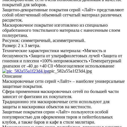
покрытий для заборов.
Защитно-декоративные покрытия серий «Лайт» представляют
собой облегченный объемный сетчатый материал различных
расцветок.
Маскировочное покрытие изготовлено из специально
обработанного текстильного материала с нанесенным слоем
полиуретана.
Рисунок: симметричный, асимметричный.
Размер: 2 х 3 метра.
Технические характеристики материала: •Мягкость и
бесшумность •Защита от ультрафиолетовых лучей •Защита от
гниения и плесени •100% непромокаемость •Температурный
диапазон от -40 до +40 C0 •Многоцелевое использование
pic_582a55a1f23d4.jpg
Описание
Маскировочные сети серий «Лайт» – наиболее универсальные
защитные покрытия.
Сфера применения маскировочных сетей по большей части
зависит от фантазии их покупателя.
Традиционно эти маскировочные сети используют для
защиты и маскировки объектов на местности.
Защитные покрытия серии «Лайт» пользуются особой
популярностью для оформления тиров и пейнтболльных
клубов, а также баров и кафе в стиле милитари.