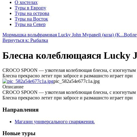
О хостелах
Туры в Европу
Туры на острова
Туры на Восток
Туры на Север
Мормышка вольфрамовая Lucky John Муравей (коза) (K...
Вобле
Вернуться к: Рыбалка
Блесна колеблющаяся Lucky 
CROCO SPOON — узкотелая колеблющая блесна, с изогнутым 
Блесна прекрасно летит при забросе и размашисто играет при
pic_582a54e677c1a.jpg
Описание
CROCO SPOON — узкотелая колеблющая блесна, с изогнутым 
Блесна прекрасно летит при забросе и размашисто играет при
Направления
Магазин универсального снаряжения.
Новые туры