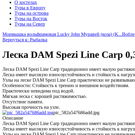
О хостелах
Туры в Европу
Туры на острова
Туры на Восток
Туры на Север
Мормышка вольфрамовая Lucky John Муравей (коза) (K...
Вобле
Вернуться к: Рыбалка
Леска DAM Spezi Line Carp 0,30
Леска DAM Spezi Line Carp традиционно имеет малую растяжим
Леска имеет высокую износоустойчивость и стойкость к нагруз
Узлы на леске DAM Spezi Line Carp практически не развязываю
Особенности: Стойкость к трению и внешним воздействиям.
Практически невидима под водой.
Мягкая леска с хорошей растяжимостью.
Отсутствие памяти.
Высокая прочность на узле.
pic_582a547686add.jpg
Описание
Леска DAM Spezi Line Carp традиционно имеет малую растяжим
Леска имеет высокую износоустойчивость и стойкость к нагруз
Узлы на леске DAM Spezi Line Carp практически не развязываю