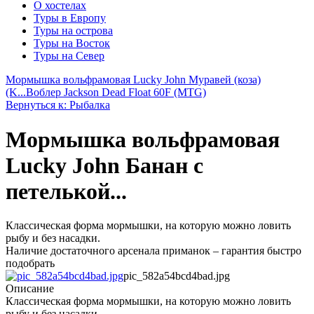
О хостелах
Туры в Европу
Туры на острова
Туры на Восток
Туры на Север
Мормышка вольфрамовая Lucky John Муравей (коза)
(K...
Воблер Jackson Dead Float 60F (MTG)
Вернуться к: Рыбалка
Мормышка вольфрамовая
Lucky John Банан с
петелькой...
Классическая форма мормышки, на которую можно ловить
рыбу и без насадки.
Наличие достаточного арсенала приманок – гарантия быстро
подобрать
pic_582a54bcd4bad.jpg
Описание
Классическая форма мормышки, на которую можно ловить
рыбу и без насадки.