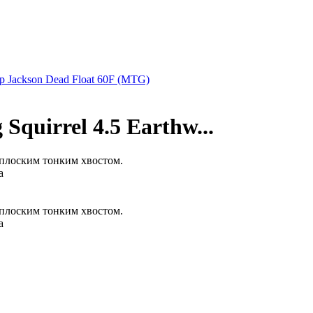
р Jackson Dead Float 60F (MTG)
Squirrel 4.5 Earthw...
 плоским тонким хвостом.
а
 плоским тонким хвостом.
а