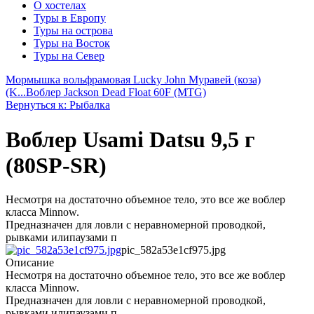
О хостелах
Туры в Европу
Туры на острова
Туры на Восток
Туры на Север
Мормышка вольфрамовая Lucky John Муравей (коза)
(K...
Воблер Jackson Dead Float 60F (MTG)
Вернуться к: Рыбалка
Воблер Usami Datsu 9,5 г
(80SP-SR)
Несмотря на достаточно объемное тело, это все же воблер
класса Minnow.
Предназначен для ловли с неравномерной проводкой,
рывками илипаузами п
pic_582a53e1cf975.jpg
Описание
Несмотря на достаточно объемное тело, это все же воблер
класса Minnow.
Предназначен для ловли с неравномерной проводкой,
рывками илипаузами п