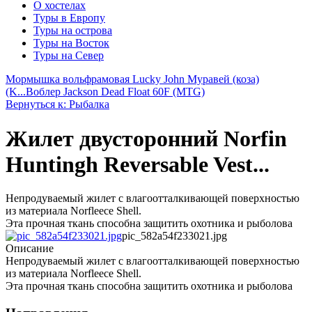
О хостелах
Туры в Европу
Туры на острова
Туры на Восток
Туры на Север
Мормышка вольфрамовая Lucky John Муравей (коза)
(K...
Воблер Jackson Dead Float 60F (MTG)
Вернуться к: Рыбалка
Жилет двусторонний Norfin
Huntingh Reversable Vest...
Непродуваемый жилет с влагоотталкивающей поверхностью
из материала Norfleece Shell.
Эта прочная ткань способна защитить охотника и рыболова
pic_582a54f233021.jpg
Описание
Непродуваемый жилет с влагоотталкивающей поверхностью
из материала Norfleece Shell.
Эта прочная ткань способна защитить охотника и рыболова