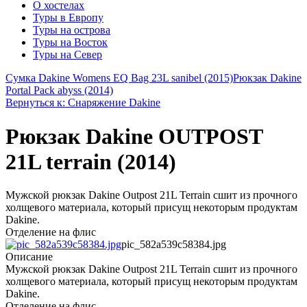
О хостелах
Туры в Европу
Туры на острова
Туры на Восток
Туры на Север
Сумка Dakine Womens EQ Bag 23L sanibel (2015)
Рюкзак Dakine
Portal Pack abyss (2014)
Вернуться к: Снаряжение Dakine
Рюкзак Dakine OUTPOST
21L terrain (2014)
Мужской рюкзак Dakine Outpost 21L Terrain сшит из прочного
холщевого материала, который присущ некоторым продуктам
Dakine.
Отделение на флис
pic_582a539c58384.jpg
Описание
Мужской рюкзак Dakine Outpost 21L Terrain сшит из прочного
холщевого материала, который присущ некоторым продуктам
Dakine.
Отделение на флис