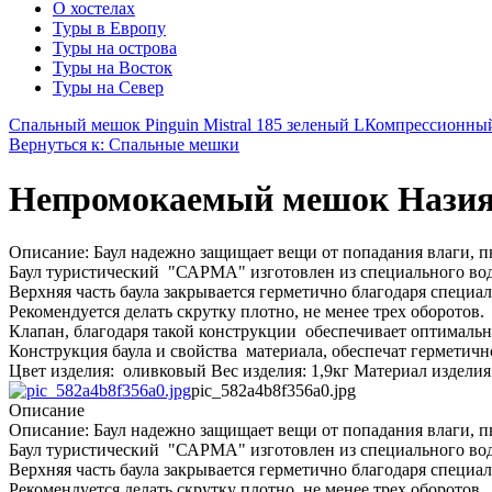
О хостелах
Туры в Европу
Туры на острова
Туры на Восток
Туры на Север
Спальный мешок Pinguin Mistral 185 зеленый L
Компрессионный 
Вернуться к: Спальные мешки
Непромокаемый мешок Назия
Описание: Баул надежно защищает вещи от попадания влаги, пы
Баул туристический "САРМА" изготовлен из специального во
Верхняя часть баула закрывается герметично благодаря специ
Рекомендуется делать скрутку плотно, не менее трех оборотов.
Клапан, благодаря такой конструкции обеспечивает оптимальн
Конструкция баула и свойства материала, обеспечат герметичн
Цвет изделия: оливковый Вес изделия: 1,9кг Материал изделия
pic_582a4b8f356a0.jpg
Описание
Описание: Баул надежно защищает вещи от попадания влаги, пы
Баул туристический "САРМА" изготовлен из специального во
Верхняя часть баула закрывается герметично благодаря специ
Рекомендуется делать скрутку плотно, не менее трех оборотов.