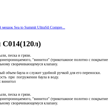
мешок Sea to Summit UltraSil Compre...
 С014(120л)
ли, песка и грязи.
донепроницаемого, "винитол" (трикотажное полотно с покрыти
альному сворачивающемуся клапану.
ый объем баула и служит удобной ручкой для его переноски.
ость при погружении баула в воду.
: винитол
ли, песка и грязи.
донепроницаемого, "винитол" (трикотажное полотно с покрыти
альному сворачивающемуся клапану.