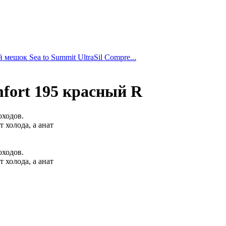
мешок Sea to Summit UltraSil Compre...
fort 195 красный R
оходов.
 холода, а анат
оходов.
 холода, а анат