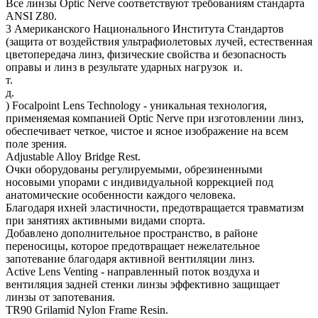
Все линзы Optic Nerve соответствуют требованиям стандарта
ANSI Z80.
3 Американского Национального Института Стандартов
(защита от воздействия ультрафиолетовых лучей, естественная
цветопередача линз, физические свойства и безопасность
оправы и линз в результате ударных нагрузок и.
т.
д.
) Focalpoint Lens Technology - уникальная технология,
применяемая компанией Optic Nerve при изготовлении линз,
обеспечивает четкое, чистое и ясное изображение на всем
поле зрения.
Adjustable Alloy Bridge Rest.
Очки оборудованы регулируемыми, обрезиненными
носовыми упорами с индивидуальной коррекцией под
анатомические особенности каждого человека.
Благодаря ихней эластичности, предотвращается травматизм
при занятиях активными видами спорта.
Добавлено дополнительное пространство, в районе
переносицы, которое предотвращает нежелательное
запотевание благодаря активной вентиляции линз.
Active Lens Venting - направленный поток воздуха и
вентиляция задней стенки линзы эффективно защищает
линзы от запотевания.
TR90 Grilamid Nylon Frame Resin.