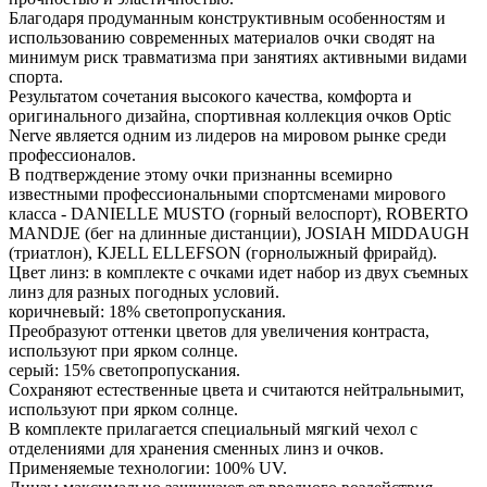
Благодаря продуманным конструктивным особенностям и
использованию современных материалов очки сводят на
минимум риск травматизма при занятиях активными видами
спорта.
Результатом сочетания высокого качества, комфорта и
оригинального дизайна, спортивная коллекция очков Optic
Nerve является одним из лидеров на мировом рынке среди
профессионалов.
В подтверждение этому очки признанны всемирно
известными профессиональными спортсменами мирового
класса - DANIELLE MUSTO (горный велоспорт), ROBERTO
MANDJE (бег на длинные дистанции), JOSIAH MIDDAUGH
(триатлон), KJELL ELLEFSON (горнолыжный фрирайд).
Цвет линз: в комплекте с очками идет набор из двух съемных
линз для разных погодных условий.
коричневый: 18% светопропускания.
Преобразуют оттенки цветов для увеличения контраста,
используют при ярком солнце.
серый: 15% светопропускания.
Сохраняют естественные цвета и считаются нейтральнымит,
используют при ярком солнце.
В комплекте прилагается специальный мягкий чехол с
отделениями для хранения сменных линз и очков.
Применяемые технологии: 100% UV.