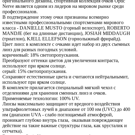
оригинального дизайна, спортивная коллекция очков Optic
Nerve является одним из лидеров на мировом рынке среди
профессионалов.
В подтверждение этому очки признанны всемирно
известными профессиональными спортсменами мирового
класса - DANIELLE MUSTO (горный велоспорт), ROBERTO
MANDJE (бег на длинные дистанции), JOSIAH MIDDAUGH
(триатлон), KJELL ELLEFSON (горнолыжный фрирайд).
Цвет линз: в комплекте с очками идет набор из двух съемных
линз для разных погодных условий.
коричневый: 18% светопропускания.
Преобразуют оттенки цветов для увеличения контраста,
используют при ярком солнце.
серый: 15% светопропускания.
Сохраняют естественные цвета и считаются нейтральнымит,
используют при ярком солнце.
В комплекте прилагается специальный мягкий чехол с
отделениями для хранения сменных линз и очков.
Применяемые технологии: 100% UV.
Линзы максимально защищают от вредного воздействия
ультрафиолетовых лучей в диапазоне от 100 нм (UVC) до 400
нм (диапазон UVA - слабо поглощаемый атмосферой,
проникает глубоко внутрь глаза, оказывая повреждающее
действие на такие важные структуры глаза, как хрусталик и
сетчатка).