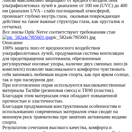
Линзы максимально защищают от вредного воздействия
ультрафиолетовых лучей в диапазоне от 100 нм (UVC) до 400
нм (диапазон UVA - слабо поглощаемый атмосферой,
проникает глубоко внутрь глаза, оказывая повреждающее
действие на такие важные структуры глаза, как хрусталик и
сетчатка).
Все линзы Optic Nerve соответствуют требованиям стан
pic_582a4c7f65601.jpg
Описание
100% защита линз от вредоносного воздействия
ультрафиолетовых лучей, продуманная система вентиляции
для предотвращения запотевания, обрезиненные
регулируемые носовые упоры, наличие двух сменных линз (в
комплекте) позволят максимального комфортно чувствовать
себя занимаясь любимым видом спорта, как при ярком солнце,
так и при пасмурном дне.
При изготовлении оправ используются высококачественные
материалы Tactilite (резиновая смесь) и TR90 (пластик).
Благодаря этим материалам очки обладают повышенной
прочностью и эластичностью.
Благодаря продуманным конструктивным особенностям и
использованию современных материалов очки сводят на
минимум риск травматизма при занятиях активными видами
спорта.
Результатом сочетания высокого качества, комфорта и