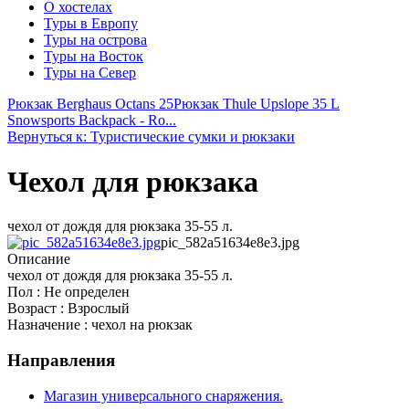
О хостелах
Туры в Европу
Туры на острова
Туры на Восток
Туры на Север
Рюкзак Berghaus Octans 25
Рюкзак Thule Upslope 35 L
Snowsports Backpack - Ro...
Вернуться к: Туристические сумки и рюкзаки
Чехол для рюкзака
чехол от дождя для рюкзака 35-55 л.
pic_582a51634e8e3.jpg
Описание
чехол от дождя для рюкзака 35-55 л.
Пол : Не определен
Возраст : Взрослый
Назначение : чехол на рюкзак
Направления
Магазин универсального снаряжения.