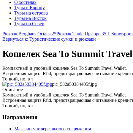
О хостелах
Туры в Европу
Туры на острова
Туры на Восток
Туры на Север
Рюкзак Berghaus Octans 25
Рюкзак Thule Upslope 35 L Snowsports
Вернуться к: Туристические сумки и рюкзаки
Кошелек Sea To Summit Travel 
Компактный и удобный кошелек Sea To Summit Travel Wallet.
Встроенная защита Rfid, предотвращающая считывание кредит
Тонкий, но, в т
pic_582a50384405f.jpg
Описание
Компактный и удобный кошелек Sea To Summit Travel Wallet.
Встроенная защита Rfid, предотвращающая считывание кредит
Тонкий, но, в т
Направления
Магазин универсального снаряжения.