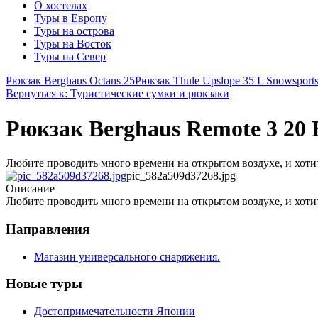
О хостелах
Туры в Европу
Туры на острова
Туры на Восток
Туры на Север
Рюкзак Berghaus Octans 25
Рюкзак Thule Upslope 35 L Snowsports
Вернуться к: Туристические сумки и рюкзаки
Рюкзак Berghaus Remote 3 20 
Любите проводить много времени на открытом воздухе, и хоти
pic_582a509d37268.jpg
Описание
Любите проводить много времени на открытом воздухе, и хоти
Направления
Магазин универсального снаряжения.
Новые туры
Достопримечательности Японии