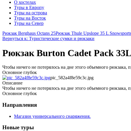
О хостелах
Туры в Европу
Туры на острова
Туры на Восток
Туры на Север
Рюкзак Berghaus Octans 25
Рюкзак Thule Upslope 35 L Snowsports
Вернуться к: Туристические сумки и рюкзаки
Рюкзак Burton Cadet Pack 33L 
Чтобы ничего не потерялось на дне этого объемного рюкзака,
Основное глубок
pic_582a4f8e59c3c.jpg
Описание
Чтобы ничего не потерялось на дне этого объемного рюкзака,
Основное глубок
Направления
Магазин универсального снаряжения.
Новые туры