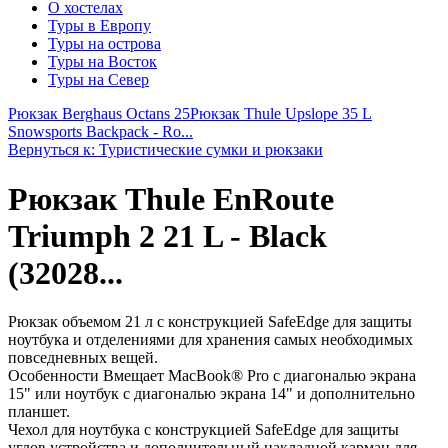
О хостелах
Туры в Европу
Туры на острова
Туры на Восток
Туры на Север
Рюкзак Berghaus Octans 25
Рюкзак Thule Upslope 35 L
Snowsports Backpack - Ro...
Вернуться к: Туристические сумки и рюкзаки
Рюкзак Thule EnRoute
Triumph 2 21 L - Black
(32028...
Рюкзак объемом 21 л с конструкцией SafeEdge для защиты
ноутбука и отделениями для хранения самых необходимых
повседневных вещей.
Особенности Вмещает MacBook® Pro с диагональю экрана
15" или ноутбук с диагональю экрана 14" и дополнительно
планшет.
Чехол для ноутбука с конструкцией SafeEdge для защиты
углов устройства и дополнительный накладной карман для