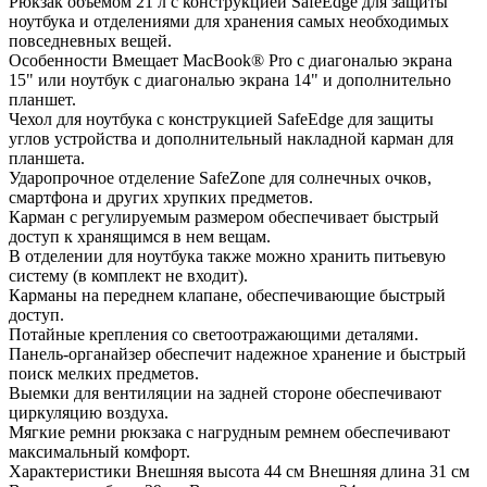
Рюкзак объемом 21 л с конструкцией SafeEdge для защиты
ноутбука и отделениями для хранения самых необходимых
повседневных вещей.
Особенности Вмещает MacBook® Pro с диагональю экрана
15" или ноутбук с диагональю экрана 14" и дополнительно
планшет.
Чехол для ноутбука с конструкцией SafeEdge для защиты
углов устройства и дополнительный накладной карман для
планшета.
Ударопрочное отделение SafeZone для солнечных очков,
смартфона и других хрупких предметов.
Карман с регулируемым размером обеспечивает быстрый
доступ к хранящимся в нем вещам.
В отделении для ноутбука также можно хранить питьевую
систему (в комплект не входит).
Карманы на переднем клапане, обеспечивающие быстрый
доступ.
Потайные крепления со светоотражающими деталями.
Панель-органайзер обеспечит надежное хранение и быстрый
поиск мелких предметов.
Выемки для вентиляции на задней стороне обеспечивают
циркуляцию воздуха.
Мягкие ремни рюкзака с нагрудным ремнем обеспечивают
максимальный комфорт.
Характеристики Внешняя высота 44 см Внешняя длина 31 см