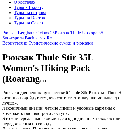
О хостелах
Туры в Европу
Туры на острова
Туры на Восток
Туры на Север
Рюкзак Berghaus Octans 25
Рюкзак Thule Upslope 35 L
Snowsports Backpack - Ro...
Вернуться к: Туристические сумки и рюкзаки
Рюкзак Thule Stir 35L
Women's Hiking Pack
(Roarang...
Рюкзаки для пеших путешествий Thule Stir Рюкзаки Thule Stir
отлично подойдут тем, кто считает, что «лучше меньше, да
лучше».
Лаконичный дизайн, четкие линии и удобные карманы с
возможностью быстрого доступа.
Это универсальные рюкзаки для однодневных походов или
передвижения по городу.
Легкий доступ Путешественнику меньше всего нужны