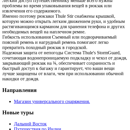
Легкий доступ Путешественнику меньше всего нужны
проблемы во время упаковывания вещей в рюкзак или
извлечения его содержимого.
Именно поэтому рюкзаки Thule Stir снабжены крышкой,
которую можно открыть легким движением руки, и удобным
растягивающимся карманом для хранения телефона и других
необходимых вещей на наплечном ремне.
Гибкость использования Съемный или подворачиваемый
поясной ремень и нагрудный ремень помогают легко
превратить походный рюкзак в городской.
Надежная защита от непогоды Система Thule's StormGuard,
сочетающая водонепроницаемую подкладку и чехол от дождя,
закрывающий рюкзак на ¾, обеспечивает сохранность и
быстрый доступ к багажу и гарантирует, что ваши вещи
лучше защищены от влаги, чем при использовании обычной
накидки от дождя.
Направления
Магазин универсального снаряжения.
Новые туры
Дальний Восток
Путешествия по Индии