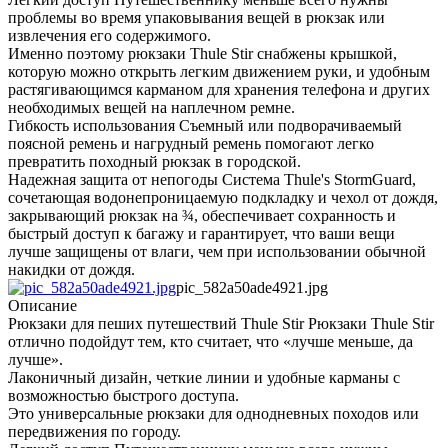
проблемы во время упаковывания вещей в рюкзак или
извлечения его содержимого.
Именно поэтому рюкзаки Thule Stir снабжены крышкой,
которую можно открыть легким движением руки, и удобным
растягивающимся карманом для хранения телефона и других
необходимых вещей на наплечном ремне.
Гибкость использования Съемный или подворачиваемый
поясной ремень и нагрудный ремень помогают легко
превратить походный рюкзак в городской.
Надежная защита от непогоды Система Thule's StormGuard,
сочетающая водонепроницаемую подкладку и чехол от дождя,
закрывающий рюкзак на ¾, обеспечивает сохранность и
быстрый доступ к багажу и гарантирует, что ваши вещи
лучше защищены от влаги, чем при использовании обычной
накидки от дождя.
pic_582a50ade4921.jpg
Описание
Рюкзаки для пеших путешествий Thule Stir Рюкзаки Thule Stir
отлично подойдут тем, кто считает, что «лучше меньше, да
лучше».
Лаконичный дизайн, четкие линии и удобные карманы с
возможностью быстрого доступа.
Это универсальные рюкзаки для однодневных походов или
передвижения по городу.