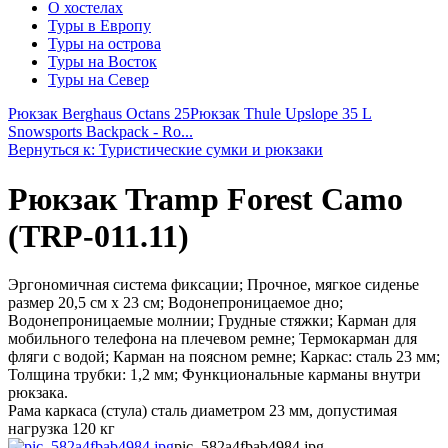
О хостелах
Туры в Европу
Туры на острова
Туры на Восток
Туры на Север
Рюкзак Berghaus Octans 25
Рюкзак Thule Upslope 35 L
Snowsports Backpack - Ro...
Вернуться к: Туристические сумки и рюкзаки
Рюкзак Tramp Forest Camo
(TRP-011.11)
Эргономичная система фиксации; Прочное, мягкое сиденье
размер 20,5 см х 23 см; Водонепроницаемое дно;
Водонепроницаемые молнии; Грудные стяжки; Карман для
мобильного телефона на плечевом ремне; Термокарман для
фляги с водой; Карман на поясном ремне; Каркас: сталь 23 мм;
Толщина трубки: 1,2 мм; Функциональные карманы внутри
рюкзака.
Рама каркаса (стула) сталь диаметром 23 мм, допустимая
нагрузка 120 кг
pic_582a4fbab4984.jpg