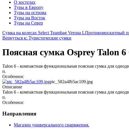
О хостелах
Туры в Европу
Туры на острова
Туры на Восток
Туры на Север
Сумка на колесах Select Teambag Verona L
Противомоскитный п
Вернуться к: Туристические сумки
Поясная сумка Osprey Talon 6
Talon 6 - компактная функциональная поясная сумка для однодн
п.
Особеннос
pic_582a4fb5ac109.jpg
Описание
Talon 6 - компактная функциональная поясная сумка для однодн
п.
Особеннос
Направления
Магазин универсального снаряжения.