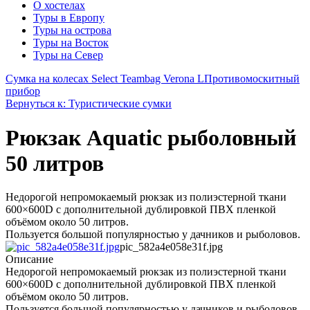
О хостелах
Туры в Европу
Туры на острова
Туры на Восток
Туры на Север
Сумка на колесах Select Teambag Verona L
Противомоскитный
прибор
Вернуться к: Туристические сумки
Рюкзак Aquatic рыболовный
50 литров
Недорогой непромокаемый рюкзак из полиэстерной ткани
600×600D с дополнительной дублировкой ПВХ пленкой
объёмом около 50 литров.
Пользуется большой популярностью у дачников и рыболовов.
pic_582a4e058e31f.jpg
Описание
Недорогой непромокаемый рюкзак из полиэстерной ткани
600×600D с дополнительной дублировкой ПВХ пленкой
объёмом около 50 литров.
Пользуется большой популярностью у дачников и рыболовов.