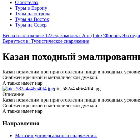
О хостелах
Туры в Европу
Туры на острова
Туры на Восток
Туры на Север
Вёсла пластиковые 122см, комплект 2шт (Intex)
Фонарь Экспеди
Вернуться к: Туристическое снаряжение
Казан походный эмалированны
Казан незаменим при приготовлении пищи в походных условия
Снабжен крышкой и металлической дужкой.
А также имеет нар
pic_582a4a46e40f4.jpg
Описание
Казан незаменим при приготовлении пищи в походных условия
Снабжен крышкой и металлической дужкой.
А также имеет нар
Направления
Магазин универсального снаряжения.