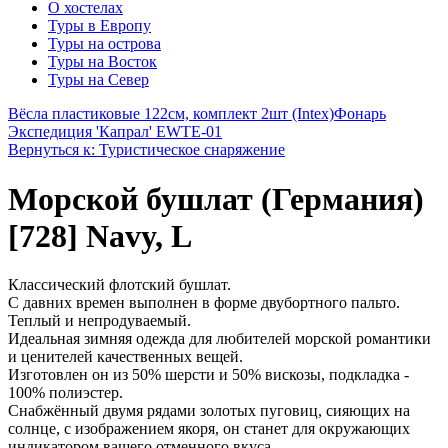
О хостелах
Туры в Европу
Туры на острова
Туры на Восток
Туры на Север
Вёсла пластиковые 122см, комплект 2шт (Intex)
Фонарь
Экспедиция 'Капрал' EWTE-01
Вернуться к: Туристическое снаряжение
Морской бушлат (Германия)
[728] Navy, L
Классический флотский бушлат.
С давних времен выполнен в форме двубортного пальто.
Теплый и непродуваемый.
Идеальная зимняя одежда для любителей морской романтики
и ценителей качественных вещей.
Изготовлен он из 50% шерсти и 50% вискозы, подкладка -
100% полиэстер.
Снабжённый двумя рядами золотых пуговиц, сияющих на
солнце, с изображением якоря, он станет для окружающих
индикатором вашего отменного вкуса.