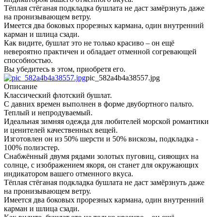
Тёплая стёганая подкладка бушлата не даст замёрзнуть даже
на пронизывающем ветру.
Имеется два боковых прорезных кармана, один внутренний
карман и шлица сзади.
Как видите, бушлат это не только красиво – он ещё
невероятно практичен и обладает отменной согревающей
способностью.
Вы убедитесь в этом, приобретя его.
pic_582a4b4a38557.jpg
Описание
Классический флотский бушлат.
С давних времен выполнен в форме двубортного пальто.
Теплый и непродуваемый.
Идеальная зимняя одежда для любителей морской романтики
и ценителей качественных вещей.
Изготовлен он из 50% шерсти и 50% вискозы, подкладка -
100% полиэстер.
Снабжённый двумя рядами золотых пуговиц, сияющих на
солнце, с изображением якоря, он станет для окружающих
индикатором вашего отменного вкуса.
Тёплая стёганая подкладка бушлата не даст замёрзнуть даже
на пронизывающем ветру.
Имеется два боковых прорезных кармана, один внутренний
карман и шлица сзади.