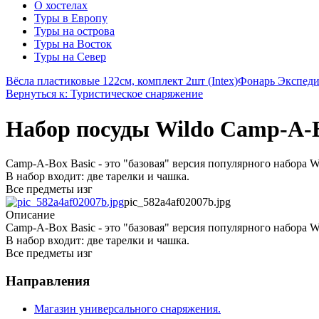
О хостелах
Туры в Европу
Туры на острова
Туры на Восток
Туры на Север
Вёсла пластиковые 122см, комплект 2шт (Intex)
Фонарь Экспеди
Вернуться к: Туристическое снаряжение
Набор посуды Wildo Camp-A-Bo
Camp-A-Box Basic - это "базовая" версия популярного набора 
В набор входит: две тарелки и чашка.
Все предметы изг
pic_582a4af02007b.jpg
Описание
Camp-A-Box Basic - это "базовая" версия популярного набора 
В набор входит: две тарелки и чашка.
Все предметы изг
Направления
Магазин универсального снаряжения.