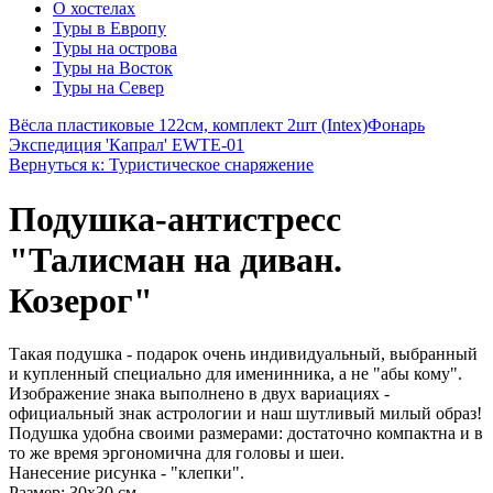
О хостелах
Туры в Европу
Туры на острова
Туры на Восток
Туры на Север
Вёсла пластиковые 122см, комплект 2шт (Intex)
Фонарь
Экспедиция 'Капрал' EWTE-01
Вернуться к: Туристическое снаряжение
Подушка-антистресс
"Талисман на диван.
Козерог"
Такая подушка - подарок очень индивидуальный, выбранный
и купленный специально для именинника, а не "абы кому".
Изображение знака выполнено в двух вариациях -
официальный знак астрологии и наш шутливый милый образ!
Подушка удобна своими размерами: достаточно компактна и в
то же время эргономична для головы и шеи.
Нанесение рисунка - "клепки".
Размер: 30х30 см.