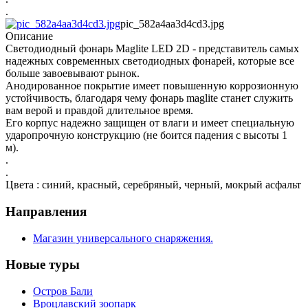
.
pic_582a4aa3d4cd3.jpg
Описание
Светодиодный фонарь Maglite LED 2D - представитель самых
надежных современных светодиодных фонарей, которые все
больше завоевывают рынок.
Анодированное покрытие имеет повышенную коррозионную
устойчивость, благодаря чему фонарь maglite станет служить
вам верой и правдой длительное время.
Его корпус надежно защищен от влаги и имеет специальную
ударопрочную конструкцию (не боится падения с высоты 1
м).
.
.
Цвета : синий, красный, серебряный, черный, мокрый асфальт
Направления
Магазин универсального снаряжения.
Новые туры
Остров Бали
Вроцлавский зоопарк