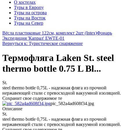
О хостелах
Туры в Европу
Туры на острова
Туры на Восток
Туры на Север
Вёсла пластиковые 122см, комплект 2шт (Intex)
Фонарь
Экспедиция 'Капрал' EWTE-01
Вернуться к: Туристическое снаряжение
Термофляга Laken St. steel
thermo bottle 0.75 L Bl...
St.
steel thermo bottle 0,75L - надежная фляга из прочной
нержавеющей стали с превосходной вакуумной изоляцией.
Сохранит свое содержимое те
pic_582a4ad608f34.jpg
Описание
St.
steel thermo bottle 0,75L - надежная фляга из прочной
нержавеющей стали с превосходной вакуумной изоляцией.
Сохранит свое содержимое те