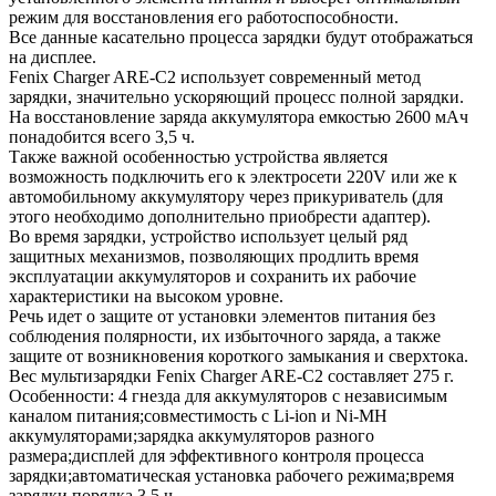
режим для восстановления его работоспособности.
Все данные касательно процесса зарядки будут отображаться
на дисплее.
Fenix Charger ARE-C2 использует современный метод
зарядки, значительно ускоряющий процесс полной зарядки.
На восстановление заряда аккумулятора емкостью 2600 мАч
понадобится всего 3,5 ч.
Также важной особенностью устройства является
возможность подключить его к электросети 220V или же к
автомобильному аккумулятору через прикуриватель (для
этого необходимо дополнительно приобрести адаптер).
Во время зарядки, устройство использует целый ряд
защитных механизмов, позволяющих продлить время
эксплуатации аккумуляторов и сохранить их рабочие
характеристики на высоком уровне.
Речь идет о защите от установки элементов питания без
соблюдения полярности, их избыточного заряда, а также
защите от возникновения короткого замыкания и сверхтока.
Вес мультизарядки Fenix Charger ARE-C2 составляет 275 г.
Особенности: 4 гнезда для аккумуляторов с независимым
каналом питания;совместимость с Li-ion и Ni-MH
аккумуляторами;зарядка аккумуляторов разного
размера;дисплей для эффективного контроля процесса
зарядки;автоматическая установка рабочего режима;время
зарядки порядка 3,5 ч.